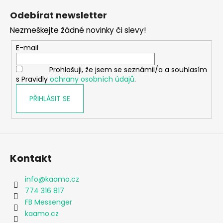
á
Odebírat newsletter
p
Nezmeškejte žádné novinky či slevy!
a
t
E-mail
í
Prohlašuji, že jsem se seznámil/a a souhlasím
s Pravidly
ochrany osobních údajů
.
PŘIHLÁSIT SE
Kontakt
info
@
kaamo.cz
774 316 817
FB Messenger
kaamo.cz