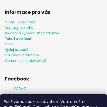
Informace pro vás
O nás - Naše mise
Dopravy a platby
Vracení a výměna zboží zdarma
Tabulka velikostí
GOTS
Výdejna zboží
Obchodní podmínky
Ochrana osobních údajů
Facebook
KAAMO
Používáme cookies, abychom Vám umožnili
Přijímáme online platby
pohodlné prohlížení webu a díky analýze provozu