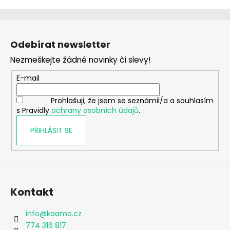
Z
á
Odebírat newsletter
p
Nezmeškejte žádné novinky či slevy!
a
t
E-mail
í
Prohlašuji, že jsem se seznámil/a a souhlasím
s Pravidly
ochrany osobních údajů
.
PŘIHLÁSIT SE
Kontakt
info
@
kaamo.cz
774 316 817