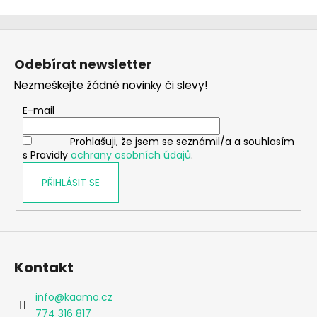
Z
á
Odebírat newsletter
p
Nezmeškejte žádné novinky či slevy!
a
t
E-mail
í
Prohlašuji, že jsem se seznámil/a a souhlasím
s Pravidly
ochrany osobních údajů
.
PŘIHLÁSIT SE
Kontakt
info
@
kaamo.cz
774 316 817