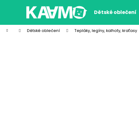
K
Přejít
na
o
Dětské oblečení
obsah
Zpět
Zpět
š
do
do
í
Domů
Dětské oblečení
Tepláky, legíny, kalhoty, kraťasy
k
obchodu
obchodu
CHLAPECKÉ BOXERKY WOLF