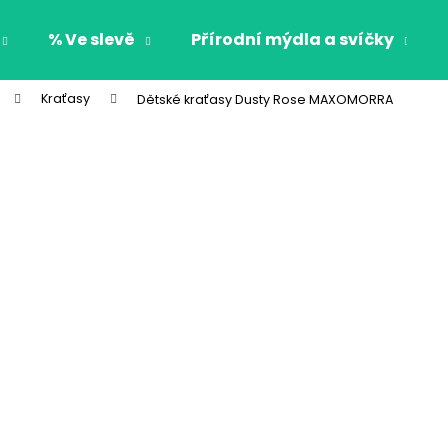
% Ve slevě
Přírodní mýdla a svíčky
Kraťasy
Dětské kraťasy Dusty Rose MAXOMORRA
Co potřebujete najít?
HLEDAT
Doporučujeme
CHLAPECKÉ BOXERKY BAT MAXOMORRA
CHLAPECKÉ BOX