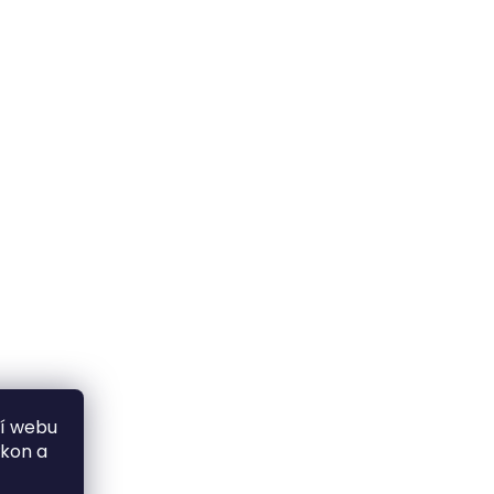
ní webu
ýkon a