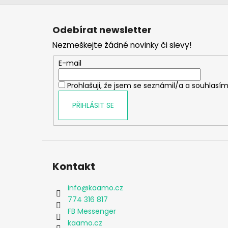
Z
á
Odebírat newsletter
p
Nezmeškejte žádné novinky či slevy!
a
t
E-mail
í
Prohlašuji, že jsem se seznámil/a a souhlasím
PŘIHLÁSIT SE
Kontakt
info
@
kaamo.cz
774 316 817
FB Messenger
kaamo.cz