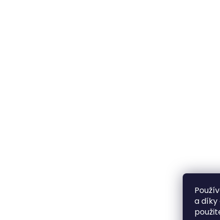
Použív
a díky
použit