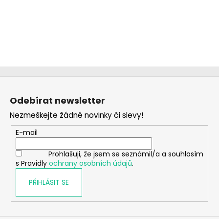
Z
á
Odebírat newsletter
p
Nezmeškejte žádné novinky či slevy!
a
t
E-mail
í
Prohlašuji, že jsem se seznámil/a a souhlasím
s Pravidly
ochrany osobních údajů
.
PŘIHLÁSIT SE