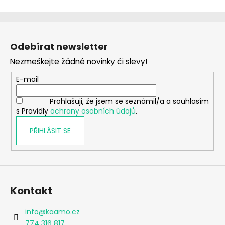
Z
á
Odebírat newsletter
p
Nezmeškejte žádné novinky či slevy!
a
t
E-mail
í
Prohlašuji, že jsem se seznámil/a a souhlasím
s Pravidly
ochrany osobních údajů
.
PŘIHLÁSIT SE
Kontakt
info
@
kaamo.cz
774 316 817