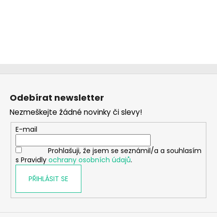
Z
á
Odebírat newsletter
p
Nezmeškejte žádné novinky či slevy!
a
t
E-mail
í
Prohlašuji, že jsem se seznámil/a a souhlasím
s Pravidly
ochrany osobních údajů
.
PŘIHLÁSIT SE