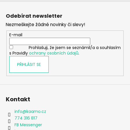
Z
á
Odebírat newsletter
p
Nezmeškejte žádné novinky či slevy!
a
t
E-mail
í
Prohlašuji, že jsem se seznámil/a a souhlasím
s Pravidly
ochrany osobních údajů
.
PŘIHLÁSIT SE
Kontakt
info
@
kaamo.cz
774 316 817
FB Messenger