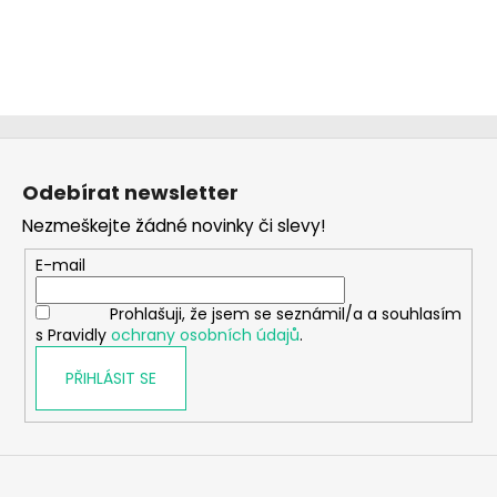
Z
á
Odebírat newsletter
p
Nezmeškejte žádné novinky či slevy!
a
t
E-mail
í
Prohlašuji, že jsem se seznámil/a a souhlasím
s Pravidly
ochrany osobních údajů
.
PŘIHLÁSIT SE