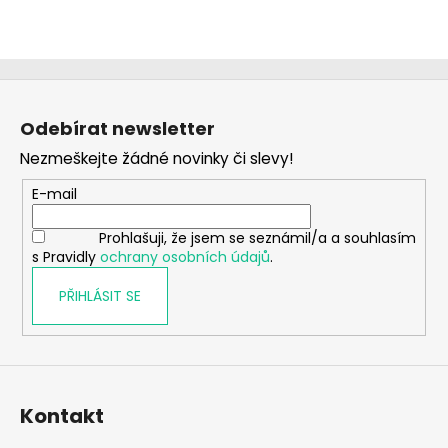
Z
á
Odebírat newsletter
p
Nezmeškejte žádné novinky či slevy!
a
t
E-mail
í
Prohlašuji, že jsem se seznámil/a a souhlasím
s Pravidly
ochrany osobních údajů
.
PŘIHLÁSIT SE
Kontakt