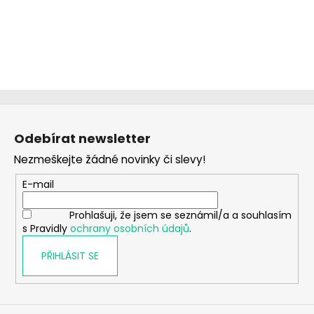
Z
á
Odebírat newsletter
p
Nezmeškejte žádné novinky či slevy!
a
t
E-mail
í
Prohlašuji, že jsem se seznámil/a a souhlasím
s Pravidly
ochrany osobních údajů
.
PŘIHLÁSIT SE