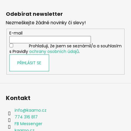
Z
á
Odebírat newsletter
p
Nezmeškejte žádné novinky či slevy!
a
t
E-mail
í
Prohlašuji, že jsem se seznámil/a a souhlasím
s Pravidly
ochrany osobních údajů
.
PŘIHLÁSIT SE
Kontakt
info
@
kaamo.cz
774 316 817
FB Messenger
kaamo.cz