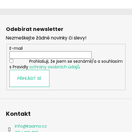
Z
á
Odebírat newsletter
p
Nezmeškejte žádné novinky či slevy!
a
t
E-mail
í
Prohlašuji, že jsem se seznámil/a a souhlasím
s Pravidly
ochrany osobních údajů
.
PŘIHLÁSIT SE
Kontakt
info
@
kaamo.cz