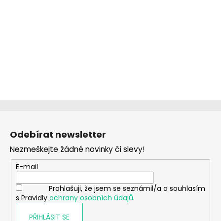
Z
á
Odebírat newsletter
p
Nezmeškejte žádné novinky či slevy!
a
t
E-mail
í
Prohlašuji, že jsem se seznámil/a a souhlasím
s Pravidly
ochrany osobních údajů
.
PŘIHLÁSIT SE