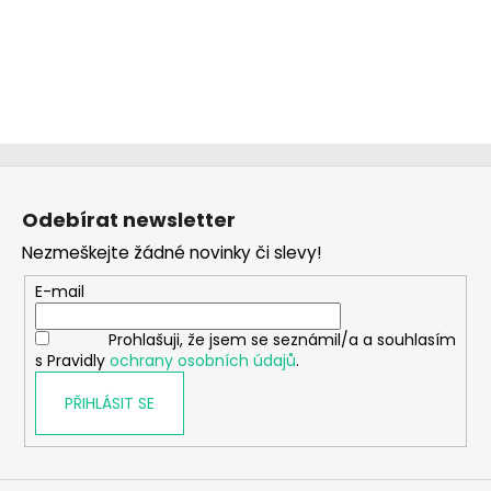
Z
á
Odebírat newsletter
p
Nezmeškejte žádné novinky či slevy!
a
t
E-mail
í
Prohlašuji, že jsem se seznámil/a a souhlasím
s Pravidly
ochrany osobních údajů
.
PŘIHLÁSIT SE