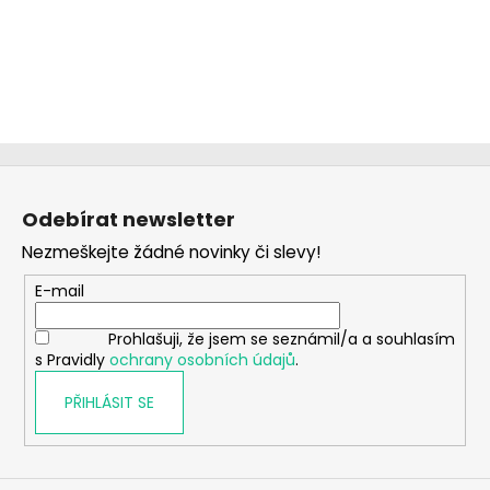
Z
á
Odebírat newsletter
p
Nezmeškejte žádné novinky či slevy!
a
t
E-mail
í
Prohlašuji, že jsem se seznámil/a a souhlasím
s Pravidly
ochrany osobních údajů
.
PŘIHLÁSIT SE