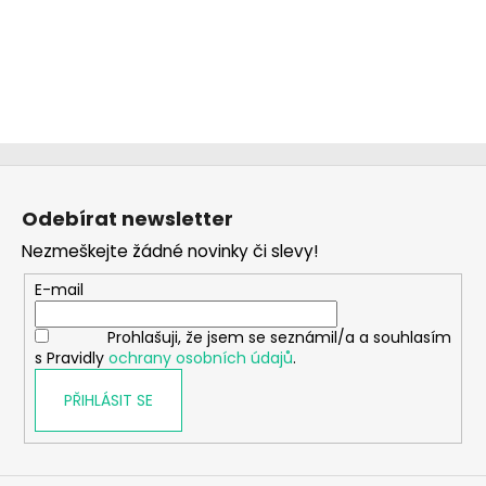
Z
á
Odebírat newsletter
p
Nezmeškejte žádné novinky či slevy!
a
t
E-mail
í
Prohlašuji, že jsem se seznámil/a a souhlasím
s Pravidly
ochrany osobních údajů
.
PŘIHLÁSIT SE