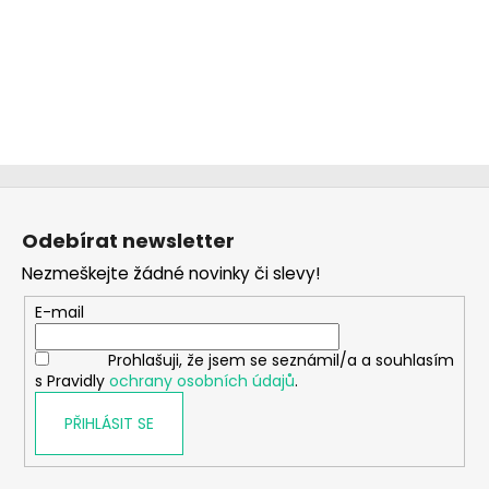
Z
á
Odebírat newsletter
p
Nezmeškejte žádné novinky či slevy!
a
t
E-mail
í
Prohlašuji, že jsem se seznámil/a a souhlasím
s Pravidly
ochrany osobních údajů
.
PŘIHLÁSIT SE