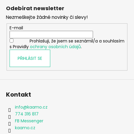
á
Odebírat newsletter
p
Nezmeškejte žádné novinky či slevy!
a
t
E-mail
í
Prohlašuji, že jsem se seznámil/a a souhlasím
s Pravidly
ochrany osobních údajů
.
PŘIHLÁSIT SE
Kontakt
info
@
kaamo.cz
774 316 817
FB Messenger
kaamo.cz