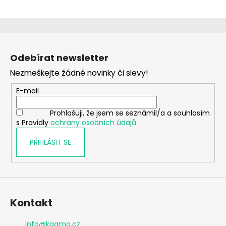
Z
á
Odebírat newsletter
p
Nezmeškejte žádné novinky či slevy!
a
t
E-mail
í
Prohlašuji, že jsem se seznámil/a a souhlasím
s Pravidly
ochrany osobních údajů
.
PŘIHLÁSIT SE
Kontakt
info
@
kaamo.cz