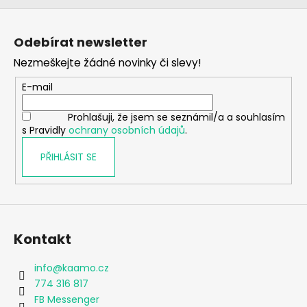
Z
á
Odebírat newsletter
p
Nezmeškejte žádné novinky či slevy!
a
t
E-mail
í
Prohlašuji, že jsem se seznámil/a a souhlasím
s Pravidly
ochrany osobních údajů
.
PŘIHLÁSIT SE
Kontakt
info
@
kaamo.cz
774 316 817
FB Messenger