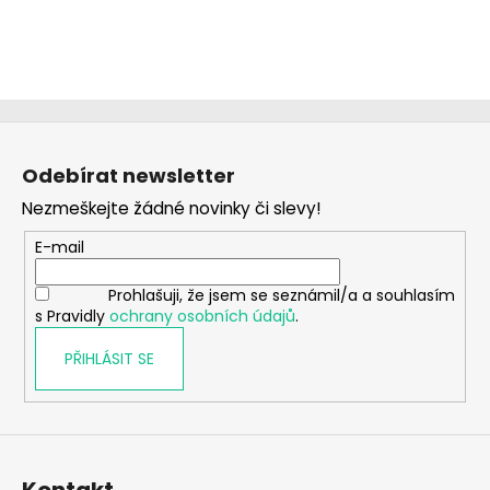
Z
á
Odebírat newsletter
p
Nezmeškejte žádné novinky či slevy!
a
t
E-mail
í
Prohlašuji, že jsem se seznámil/a a souhlasím
s Pravidly
ochrany osobních údajů
.
PŘIHLÁSIT SE