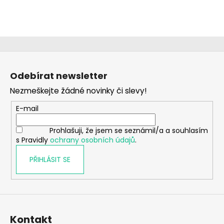
Z
á
Odebírat newsletter
p
Nezmeškejte žádné novinky či slevy!
a
t
E-mail
í
Prohlašuji, že jsem se seznámil/a a souhlasím
s Pravidly
ochrany osobních údajů
.
PŘIHLÁSIT SE
Kontakt