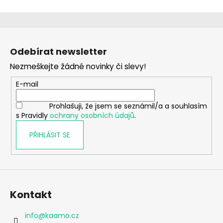
Z
á
Odebírat newsletter
p
Nezmeškejte žádné novinky či slevy!
a
t
E-mail
í
Prohlašuji, že jsem se seznámil/a a souhlasím
s Pravidly
ochrany osobních údajů
.
PŘIHLÁSIT SE
Kontakt
info
@
kaamo.cz