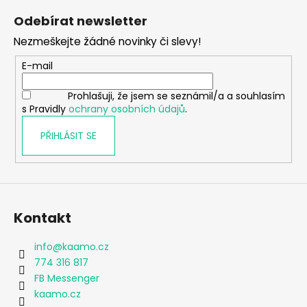
á
Odebírat newsletter
p
Nezmeškejte žádné novinky či slevy!
a
t
E-mail
í
Prohlašuji, že jsem se seznámil/a a souhlasím
s Pravidly
ochrany osobních údajů
.
PŘIHLÁSIT SE
Kontakt
info
@
kaamo.cz
774 316 817
FB Messenger
kaamo.cz